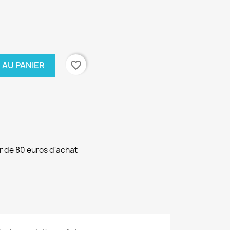
favorite_border
 AU PANIER
ir de 80 euros d'achat