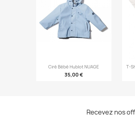
Aperçu rapide

Ciré Bébé Hublot NUAGE
T-S
+1
35,00 €
Recevez nos off