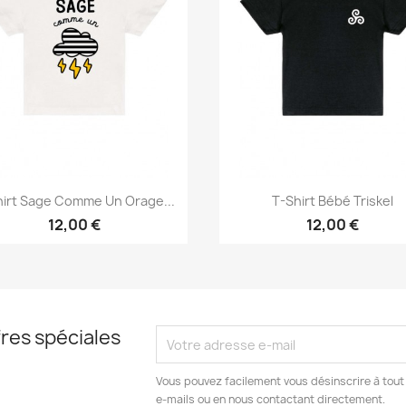
Aperçu rapide
Aperçu rapide


hirt Sage Comme Un Orage...
T-Shirt Bébé Triskel
12,00 €
12,00 €
res spéciales
Vous pouvez facilement vous désinscrire à tout
e-mails ou en nous contactant directement.