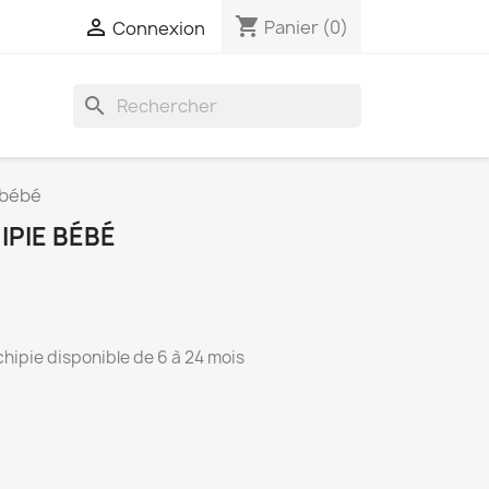
shopping_cart

Panier
(0)
Connexion
search
e bébé
IPIE BÉBÉ
 chipie disponible de 6 à 24 mois