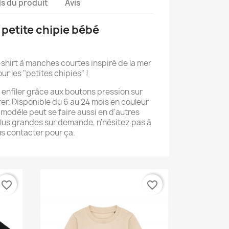
ls du produit
Avis
 petite chipie bébé
shirt à manches courtes inspiré de la mer
ur les "petites chipies" !
à enfiler grâce aux boutons pression sur
orer. Disponible du 6 au 24 mois en couleur
 modèle peut se faire aussi en d'autres
 plus grandes sur demande, n'hésitez pas à
s contacter pour ça.
favorite_border
favorite_border