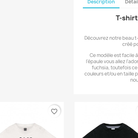
Description
Détai
T-shirt
Découvrez notre beau t-
créé po
Ce modèle est facile 
l'épaule vous allez l'ad
fuchsia, toutefois ce
couleurs et/ou en taille
nou
favorite_border