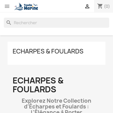
shopping_cart


(0)
search
ECHARPES & FOULARDS
ECHARPES &
FOULARDS
Explorez Notre Collection
d'Écharpes et Foulards :
L'Élégance à Porter