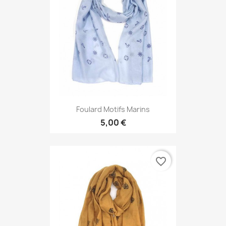
Foulard Motifs Marins
5,00 €
favorite_border