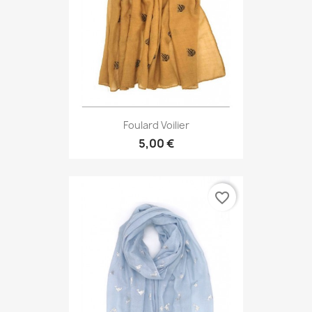
Foulard Voilier
5,00 €
favorite_border