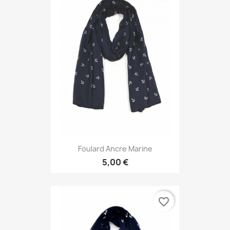
Foulard Ancre Marine
5,00 €
favorite_border