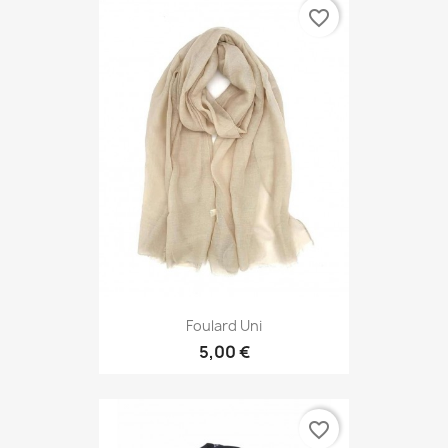
favorite_border
Foulard Uni
5,00 €
favorite_border