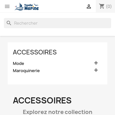
shopping_cart


(0)
search
ACCESSOIRES

Mode

Maroquinerie
ACCESSOIRES
Explorez notre collection