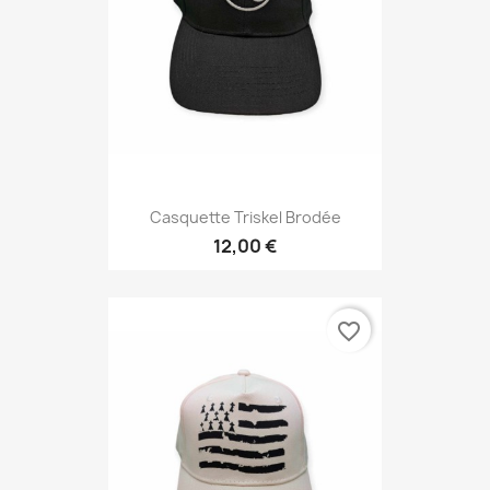
Casquette Triskel Brodée
12,00 €
favorite_border