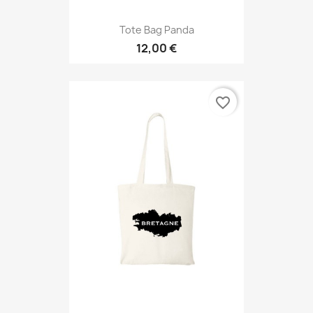
Tote Bag Panda
12,00 €
favorite_border