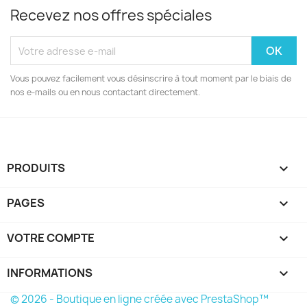
Recevez nos offres spéciales
Vous pouvez facilement vous désinscrire à tout moment par le biais de
nos e-mails ou en nous contactant directement.
PRODUITS

PAGES

VOTRE COMPTE

INFORMATIONS
keyboard_arrow_down
© 2026 - Boutique en ligne créée avec PrestaShop™