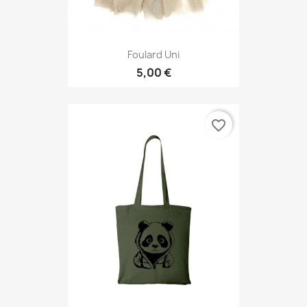
Foulard Uni
5,00 €
favorite_border