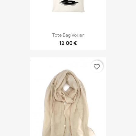
Tote Bag Voilier
12,00 €
favorite_border