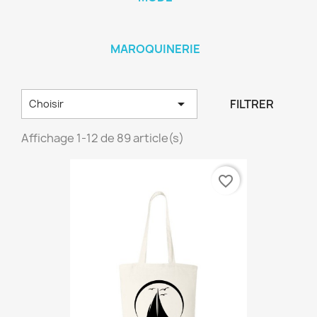
MAROQUINERIE

FILTRER
Choisir
Affichage 1-12 de 89 article(s)
favorite_border