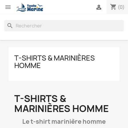
shopping_cart


(0)
search
T-SHIRTS & MARINIÈRES
HOMME
T-SHIRTS &
MARINIÈRES HOMME
Le t-shirt marinière homme