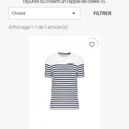
rayures ou créant un rappel de celles-ci.

FILTRER
Choisir
Affichage 1-1 de 1 article(s)
favorite_border