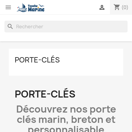
shopping_cart


(0)
search
PORTE-CLÉS
PORTE-CLÉS
Découvrez nos porte
clés marin, breton et
personnalisable