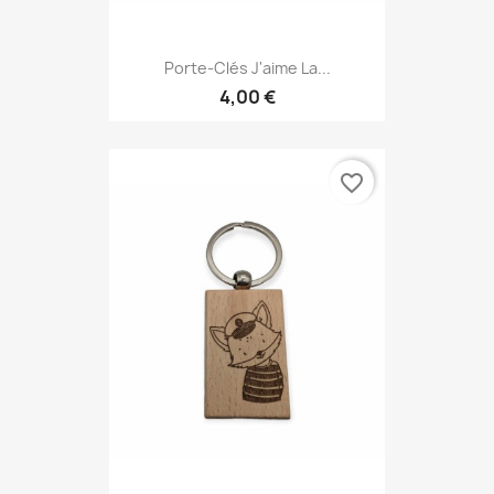
Porte-Clés J'aime La...
4,00 €
favorite_border