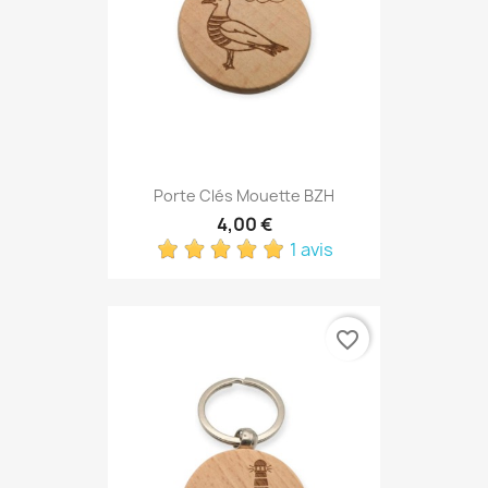
Porte Clés Mouette BZH
4,00 €
1 avis
favorite_border