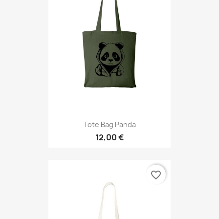
Tote Bag Panda
12,00 €
favorite_border