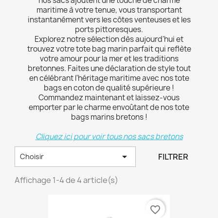
nos sacs ajoutent une touche de charme
maritime à votre tenue, vous transportant
instantanément vers les côtes venteuses et les
ports pittoresques.
Explorez notre sélection dès aujourd'hui et
trouvez votre tote bag marin parfait qui reflète
votre amour pour la mer et les traditions
bretonnes. Faites une déclaration de style tout
en célébrant l'héritage maritime avec nos tote
bags en coton de qualité supérieure !
Commandez maintenant et laissez-vous
emporter par le charme envoûtant de nos tote
bags marins bretons !
Cliquez ici pour voir tous nos sacs bretons

FILTRER
Choisir
Affichage 1-4 de 4 article(s)
favorite_border