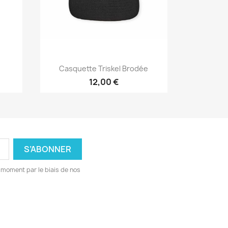
Aperçu rapide

Casquette Triskel Brodée
12,00 €
 moment par le biais de nos