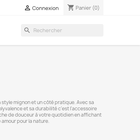
shopping_cart

Panier
(0)
Connexion
search
n style mignon et un côté pratique. Avec sa
yvalence et sa durabilité c'est l'accessoire
che de douceur à votre quotidien en affichant
 amour pour la nature.