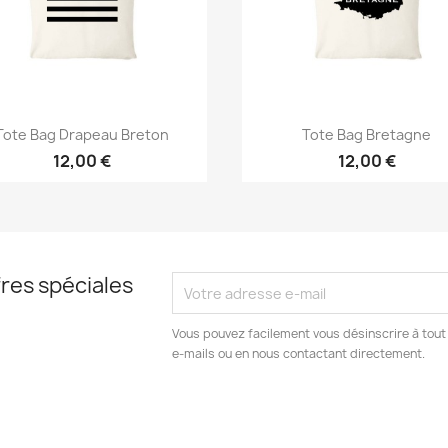
Aperçu rapide
Aperçu rapide


Tote Bag Drapeau Breton
Tote Bag Bretagne
12,00 €
12,00 €
res spéciales
Vous pouvez facilement vous désinscrire à tout
e-mails ou en nous contactant directement.