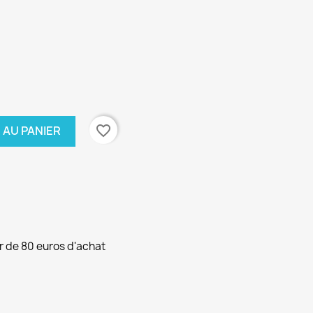
favorite_border
 AU PANIER
ir de 80 euros d'achat