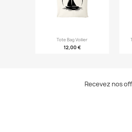
Aperçu rapide

Tote Bag Voilier
12,00 €
Recevez nos off