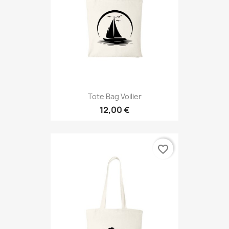
Tote Bag Voilier
12,00 €
favorite_border