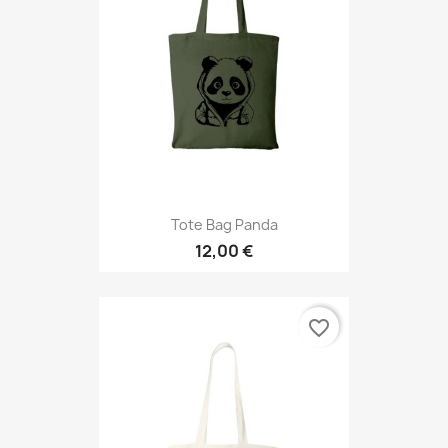
Tote Bag Panda
12,00 €
favorite_border