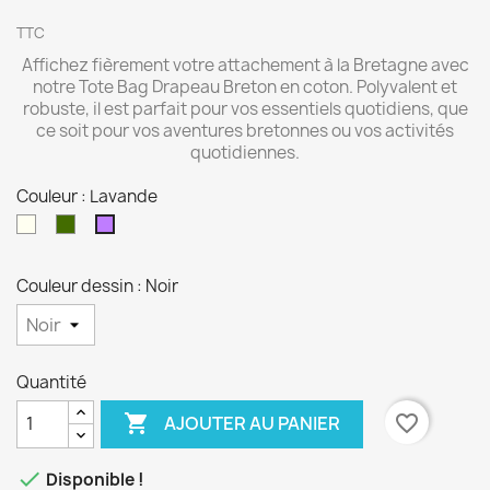
TTC
Affichez fièrement votre attachement à la Bretagne avec
notre Tote Bag Drapeau Breton en coton. Polyvalent et
robuste, il est parfait pour vos essentiels quotidiens, que
ce soit pour vos aventures bretonnes ou vos activités
quotidiennes.
Couleur : Lavande
Naturel
Olive
Lavande
Couleur dessin : Noir
Quantité

favorite_border
AJOUTER AU PANIER

Disponible !