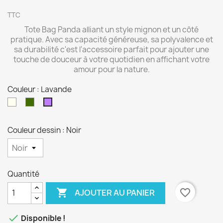
TTC
Tote Bag Panda alliant un style mignon et un côté
pratique. Avec sa capacité généreuse, sa polyvalence et
sa durabilité c'est l'accessoire parfait pour ajouter une
touche de douceur à votre quotidien en affichant votre
amour pour la nature.
Couleur : Lavande
Naturel
Olive
Lavande
Couleur dessin : Noir
Quantité

favorite_border
AJOUTER AU PANIER

Disponible !