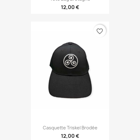
12,00 €
favorite_border
Casquette Triskel Brodée
12,00 €