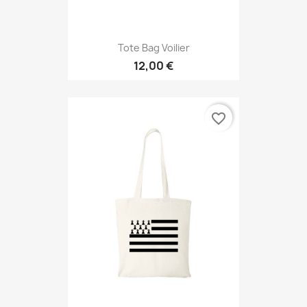
Tote Bag Voilier
12,00 €
favorite_border