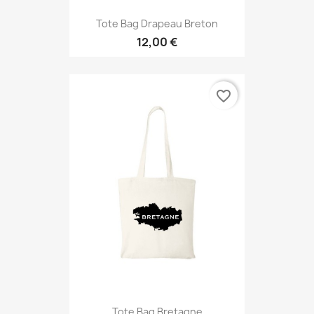
Tote Bag Drapeau Breton
12,00 €
favorite_border
Tote Bag Bretagne