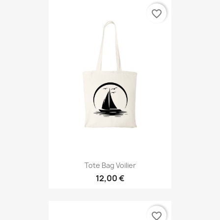
favorite_border
Tote Bag Voilier
12,00 €
favorite_border