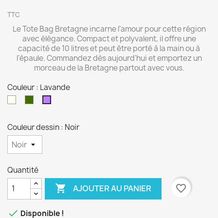
TTC
Le Tote Bag Bretagne incarne l'amour pour cette région
avec élégance. Compact et polyvalent, il offre une
capacité de 10 litres et peut être porté à la main ou à
l'épaule. Commandez dès aujourd'hui et emportez un
morceau de la Bretagne partout avec vous.
Couleur : Lavande
Naturel
Olive
Lavande
Couleur dessin : Noir
Quantité

favorite_border
AJOUTER AU PANIER

Disponible !