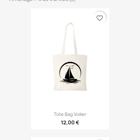
favorite_border
Tote Bag Voilier
12,00 €