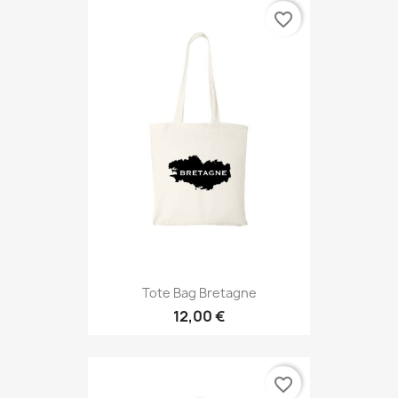
favorite_border
Tote Bag Bretagne
12,00 €
favorite_border