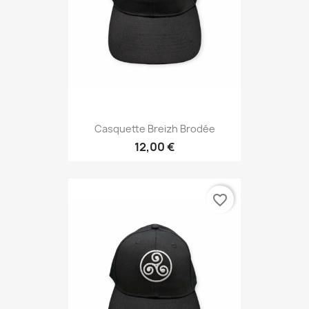
Casquette Breizh Brodée
12,00 €
favorite_border