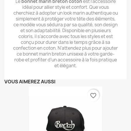
Le
bonnet marin breton coton
est l’accessoire
idéal pour allier style et confort. Que vous
cherchiez à adopter un look marin authentique ou
simplement à protéger votre tête des éléments,
ce modèle vous séduira par sa qualité, son design
et son adaptabilité. Disponible en plusieurs
coloris, il s’accorde avec tous les styles et est
conçu pour durer dans le temps grâce à sa
confection en coton. N’attendez plus pour ajouter
ce bonnet marin breton unisexe à votre garde-
robe et profiter d’un accessoire à la fois pratique
et élégant.
VOUS AIMEREZ AUSSI
favorite_border