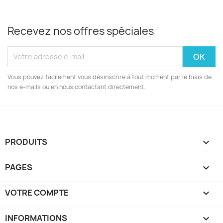
Recevez nos offres spéciales
Vous pouvez facilement vous désinscrire à tout moment par le biais de
nos e-mails ou en nous contactant directement.
PRODUITS

PAGES

VOTRE COMPTE

INFORMATIONS
keyboard_arrow_down