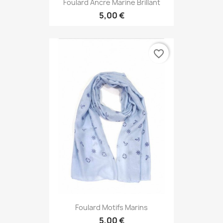
Foulard Ancre Marine Brillant
5,00 €
favorite_border
Foulard Motifs Marins
5,00 €