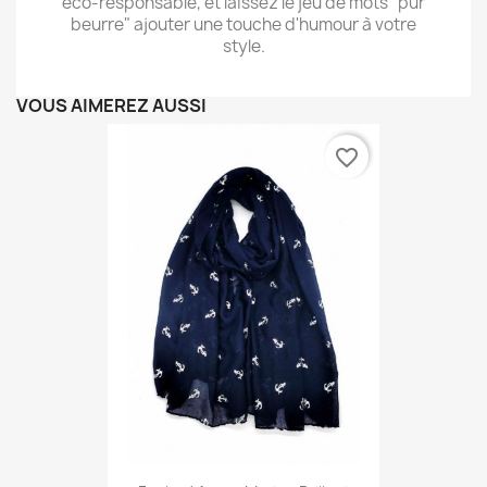
éco-responsable, et laissez le jeu de mots "pur
beurre" ajouter une touche d'humour à votre
style.
VOUS AIMEREZ AUSSI
favorite_border