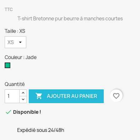
TTC
T-shirt Bretonne pur beurre à manches courtes
Taille : XS
Couleur : Jade
Jade
Quantité

favorite_border
AJOUTER AU PANIER

Disponible !
Expédié sous 24/48h