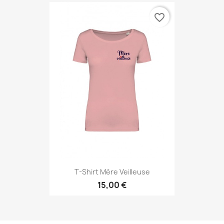
favorite_border
T-Shirt Mère Veilleuse
15,00 €