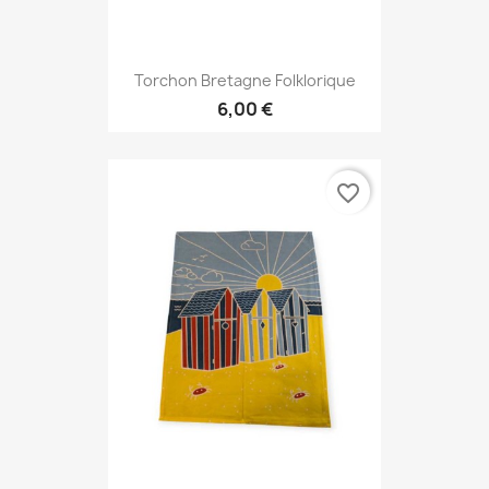
Torchon Bretagne Folklorique
6,00 €
favorite_border