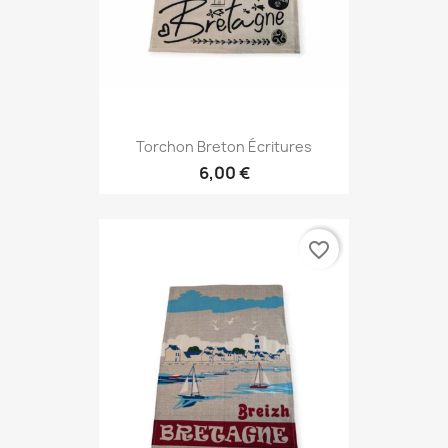
Torchon Breton Écritures
6,00 €
favorite_border