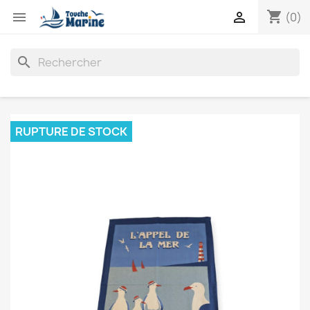
shopping_cart


(0)
search
RUPTURE DE STOCK