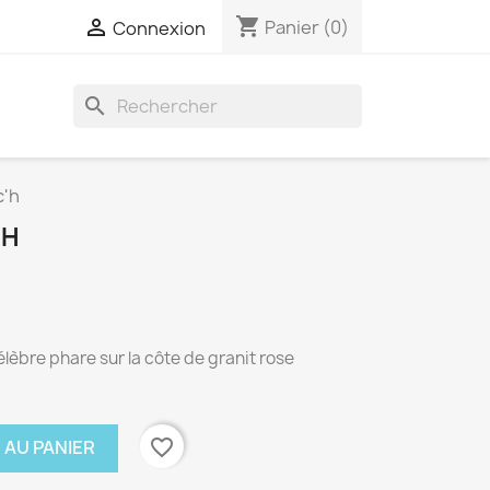
shopping_cart

Panier
(0)
Connexion
search
'h
'H
èbre phare sur la côte de granit rose
favorite_border
 AU PANIER