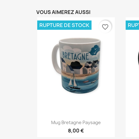
VOUS AIMEREZ AUSSI
RUPTURE DE STOCK
RUP
favorite_border
Aperçu rapide

Mug Bretagne Paysage
8,00 €