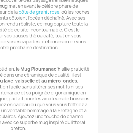
la découverte des paysages emblématiques
mug met en avant le célèbre phare de
œur de la
côte de granit rose
, où les roches
ents côtoient l'océan déchaîné. Avec ses
on rendu réaliste, ce mug capture toute la
ité de ce site incontournable. C'est le
 vos pauses thé ou café, tout en vous
s de vos escapades bretonnes ou en vous
votre prochaine destination.
tidien, le
Mug Ploumanac’h
allie praticité
ué dans une céramique de qualité, il est
u lave-vaisselle et au micro-ondes
,
ien facile sans altérer ses motifs ni ses
ontenance et sa poignée ergonomique en
que, parfait pour les amateurs de boissons
iez en cadeau ou que vous vous l’offriez à
un véritable hommage à la Bretagne et à
ulaires. Ajoutez une touche de charme
n avec ce superbe mug inspiré du littoral
breton.