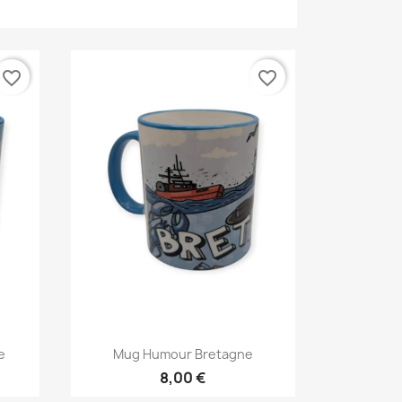
favorite_border
favorite_border
Aperçu rapide

e
Mug Humour Bretagne
8,00 €