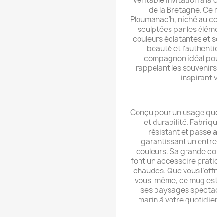
véritable invitation à 
de la Bretagne. Ce 
Ploumanac’h, niché au c
sculptées par les élém
couleurs éclatantes et s
beauté et l'authentic
compagnon idéal pour
rappelant les souvenir
inspirant 
Conçu pour un usage quo
et durabilité. Fabriq
résistant et passe
a
garantissant un entret
couleurs. Sa grande c
font un accessoire prati
chaudes. Que vous l’offr
vous-même, ce mug est 
ses paysages spectac
marin à votre quotidie