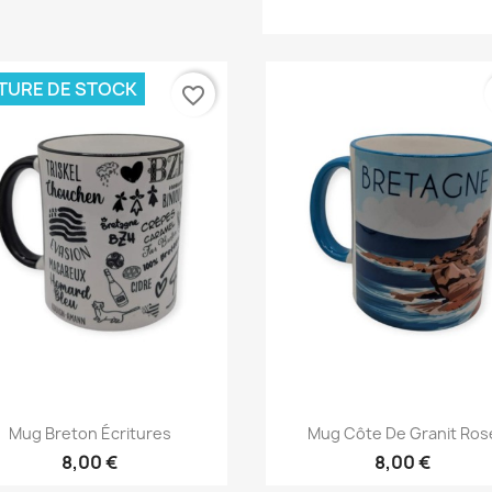
TURE DE STOCK
favorite_border
Aperçu rapide
Aperçu rapide


Mug Breton Écritures
Mug Côte De Granit Ros
8,00 €
8,00 €