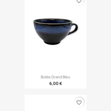
favorite_border
Bolée Grand Bleu
6,00 €
favorite_border