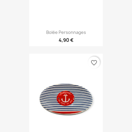
Bolée Personnages
4,90 €
favorite_border