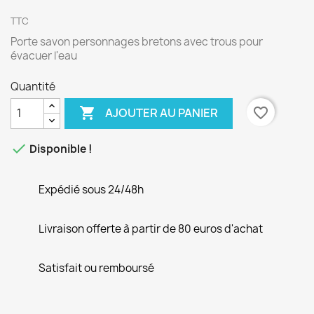
TTC
Porte savon personnages bretons avec trous pour
évacuer l'eau
Quantité

favorite_border
AJOUTER AU PANIER

Disponible !
Expédié sous 24/48h
Livraison offerte à partir de 80 euros d'achat
Satisfait ou remboursé