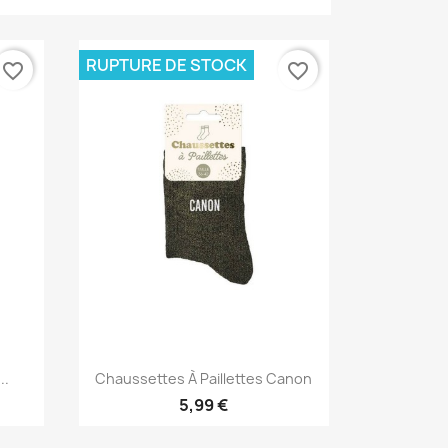
RUPTURE DE STOCK
favorite_border
favorite_border
Aperçu rapide

..
Chaussettes À Paillettes Canon
5,99 €