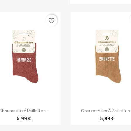
favorite_border
Aperçu rapide
Aperçu rapide


Chaussette À Paillettes...
Chaussettes À Paillettes.
5,99 €
5,99 €