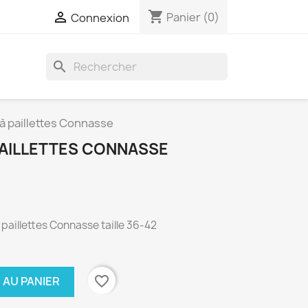
shopping_cart

Panier
(0)
Connexion
search
à paillettes Connasse
AILLETTES CONNASSE
paillettes Connasse taille 36-42
favorite_border
 AU PANIER