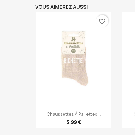
VOUS AIMEREZ AUSSI
favorite_border
Aperçu rapide

Chaussettes À Paillettes...
5,99 €