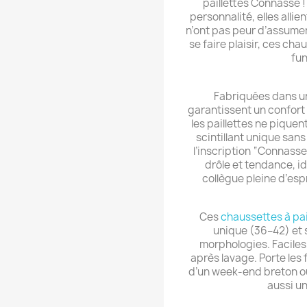
paillettes Connasse !
personnalité, elles allie
n’ont pas peur d’assumer 
se faire plaisir, ces ch
fun
Fabriquées dans un
garantissent un confort 
les paillettes ne piquent
scintillant unique sans
l’inscription “Connasse
drôle et tendance, i
collègue pleine d’esp
Ces
chaussettes à pa
unique (36–42) et 
morphologies. Faciles à
après lavage. Porte les 
d’un week-end breton ou 
aussi un