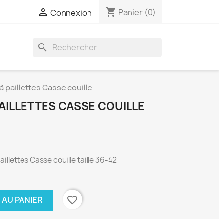
shopping_cart

Panier
(0)
Connexion
search
 paillettes Casse couille
AILLETTES CASSE COUILLE
illettes Casse couille taille 36-42
favorite_border
 AU PANIER