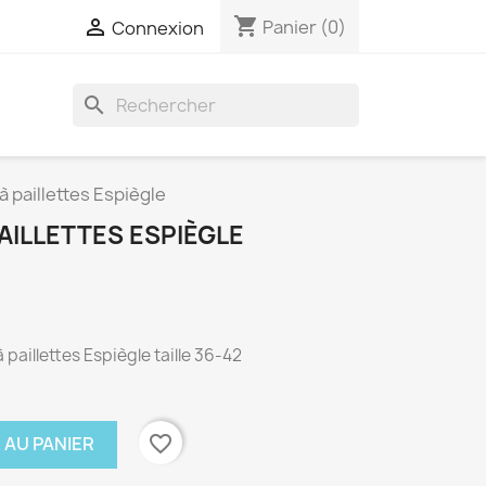
shopping_cart

Panier
(0)
Connexion
search
 paillettes Espiègle
AILLETTES ESPIÈGLE
paillettes Espiègle taille 36-42
favorite_border
 AU PANIER