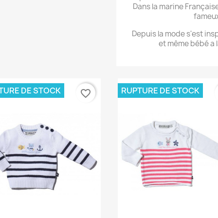
Dans la marine Française 
fameux
Depuis la mode s'est in
et même bébé a l
TURE DE STOCK
RUPTURE DE STOCK
favorite_border