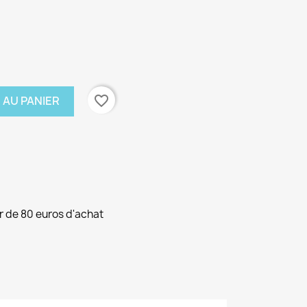
favorite_border
 AU PANIER
ir de 80 euros d'achat