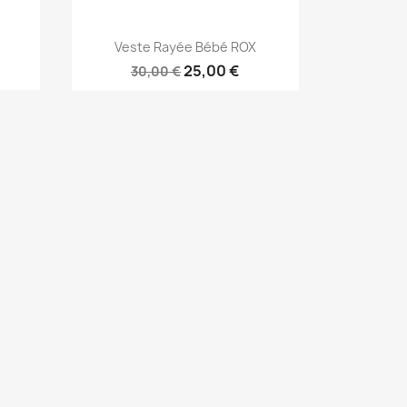
Aperçu rapide

Veste Rayée Bébé ROX
25,00 €
30,00 €