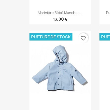
Aperçu rapide

Marinière Bébé Manches...
Pu
13,00 €
RUPTURE DE STOCK
RUP
favorite_border