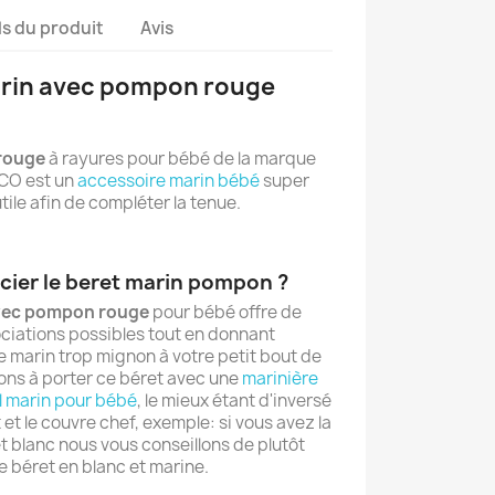
ls du produit
Avis
arin avec pompon rouge
rouge
à rayures pour bébé de la marque
CO est un
accessoire marin bébé
super
tile afin de compléter la tenue.
ier le beret marin pompon ?
avec pompon rouge
pour bébé offre de
iations possibles tout en donnant
 marin trop mignon à votre petit bout de
ons à porter ce béret avec une
marinière
l marin pour bébé
, le mieux étant d'inversé
 et le couvre chef, exemple: si vous avez la
t blanc nous vous conseillons de plutôt
e béret en blanc et marine.