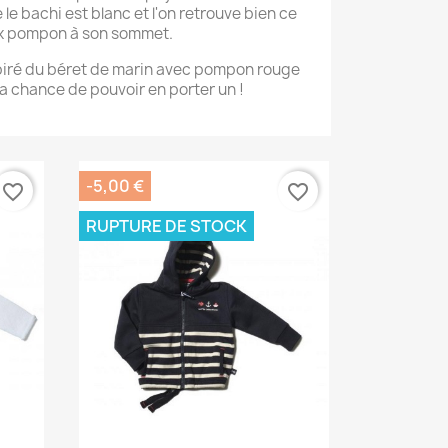
le bachi est blanc et l'on retrouve bien ce
 pompon à son sommet.
spiré du béret de marin avec pompon rouge
a chance de pouvoir en porter un !
-5,00 €
favorite_border
favorite_border
RUPTURE DE STOCK