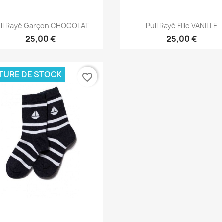
Aperçu rapide
Aperçu rapide


ll Rayé Garçon CHOCOLAT
Pull Rayé Fille VANILLE
25,00 €
25,00 €
TURE DE STOCK
favorite_border