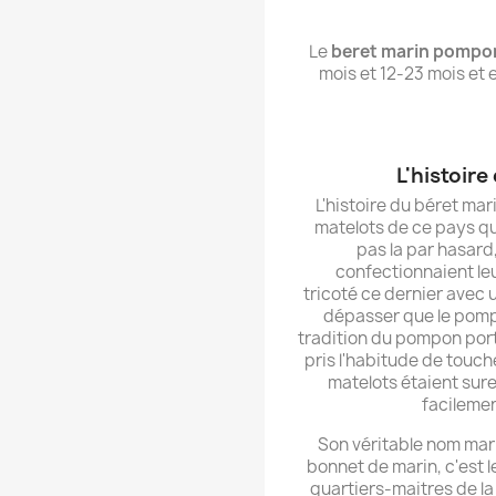
Le
beret marin pompo
mois et 12-23 mois et e
L'histoir
L'histoire du béret ma
matelots de ce pays qu
pas la par hasard
confectionnaient leu
tricoté ce dernier avec un
dépasser que le pompon
tradition du pompon port
pris l'habitude de touch
matelots étaient sur
facilemen
Son véritable nom mari
bonnet de marin, c'est l
quartiers-maitres de la