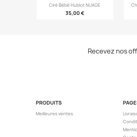
Aperçu rapide

Ciré Bébé Hublot NUAGE
Ch
+1
35,00 €
Recevez nos off
PRODUITS
PAGE
Meilleures ventes
Livrai
Condit
Mentio