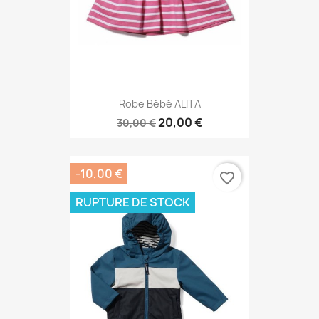
Robe Bébé ALITA
20,00 €
30,00 €
-10,00 €
favorite_border
RUPTURE DE STOCK