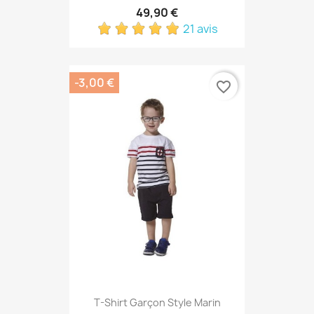
49,90 €
21 avis
-3,00 €
favorite_border
T-Shirt Garçon Style Marin