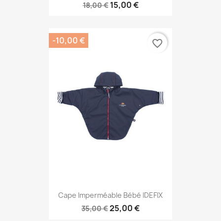
15,00 €
18,00 €
-10,00 €
favorite_border
Cape Imperméable Bébé IDEFIX
25,00 €
35,00 €