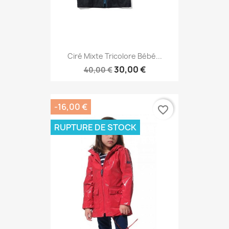
Ciré Mixte Tricolore Bébé...
30,00 €
40,00 €
-16,00 €
favorite_border
RUPTURE DE STOCK