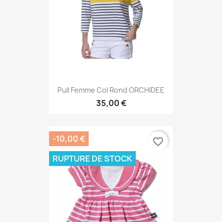
Pull Femme Col Rond ORCHIDEE
35,00 €
-10,00 €
favorite_border
RUPTURE DE STOCK