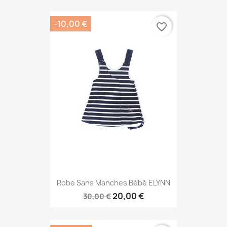
-10,00 €
favorite_border
Robe Sans Manches Bébé ELYNN
20,00 €
30,00 €