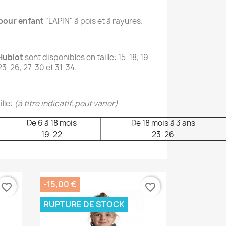
pour enfant
"LAPIN" à pois et à rayures.
Hublot
sont disponibles en taille: 15-18, 19-
23-26, 27-30 et 31-34.
lle:
(à titre indicatif, peut varier)
De 6 à 18 mois
De 18 mois à 3 ans
19-22
23-26
-15,00 €
favorite_border
favorite_border
RUPTURE DE STOCK