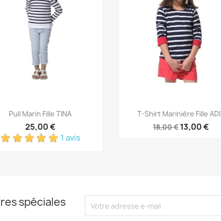
Aperçu rapide
Aperçu rapide


Pull Marin Fille TINA
T-Shirt Marinière Fille AD
25,00 €
13,00 €
18,00 €
1 avis
res spéciales