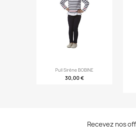
Aperçu rapide

Pull Sirène BOBINE
30,00 €
Recevez nos off