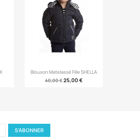
Aperçu rapide

IX
Blouson Matelassé Fille SHELLA
25,00 €
40,00 €