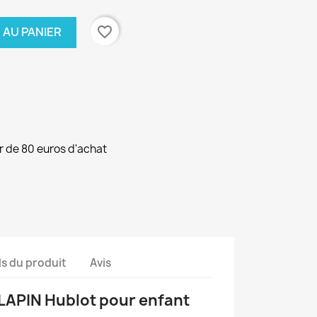
favorite_border
 AU PANIER
ir de 80 euros d'achat
ls du produit
Avis
LAPIN Hublot pour enfant