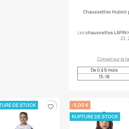
Chaussettes Hublot 
Les
chaussettes LAPIN 
22, 
Conseil sur la tai
De 0 à 6 mois
15-18
TURE DE STOCK
-5,00 €
favorite_border
RUPTURE DE STOCK