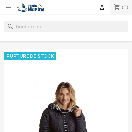
shopping_cart


(0)
search
RUPTURE DE STOCK