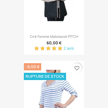
Ciré Femme Matelassé PITCH
60,00 €
2 avis
-9,00 €
favorite_border
RUPTURE DE STOCK