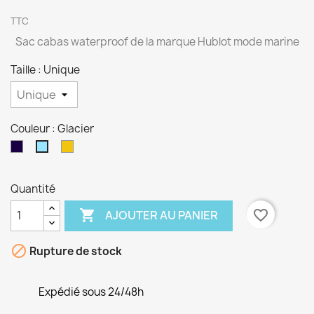
TTC
Sac cabas waterproof de la marque Hublot mode marine
Taille : Unique
Couleur : Glacier
Marine
Soleil
Glacier
Quantité

favorite_border
AJOUTER AU PANIER

Rupture de stock
Expédié sous 24/48h