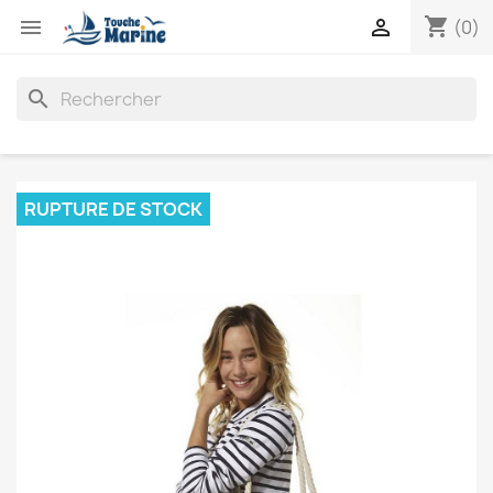
shopping_cart


(0)
search
RUPTURE DE STOCK