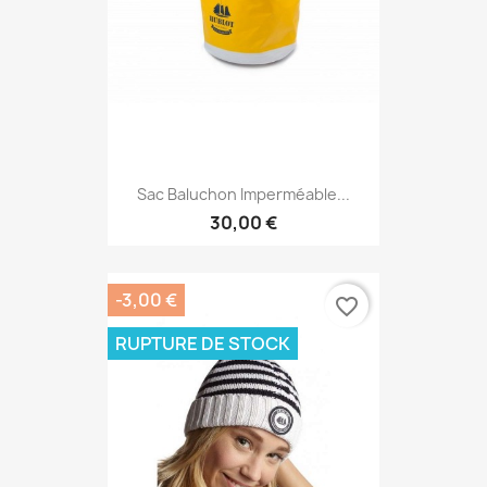
Sac Baluchon Imperméable...
30,00 €
-3,00 €
favorite_border
RUPTURE DE STOCK