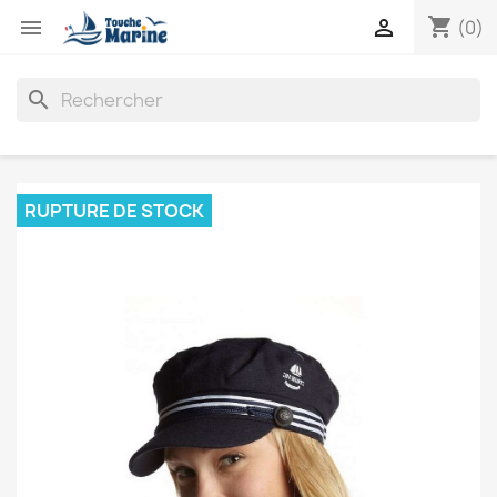
shopping_cart


(0)
search
RUPTURE DE STOCK