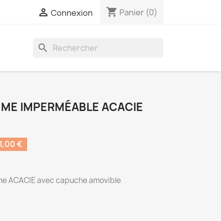
shopping_cart

Panier
(0)
Connexion
search
ME IMPERMÉABLE ACACIE
,00 €
me ACACIE avec capuche amovible