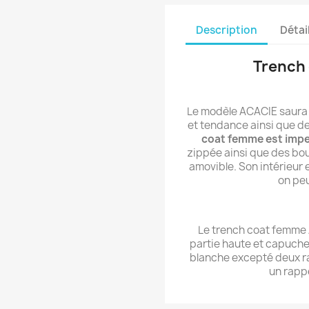
Description
Détai
Trench
Le modèle ACACIE saura 
et tendance ainsi que de 
coat femme est imp
zippée ainsi que des bo
amovible. Son intérieur
on peu
Le trench coat femme 
partie haute et capuche 
blanche excepté deux r
un rapp