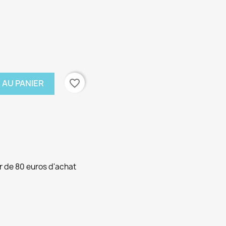
favorite_border
 AU PANIER
ir de 80 euros d'achat