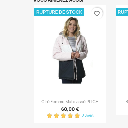
RUPTURE DE STOCK
RUP
favorite_border
Aperçu rapide

Ciré Femme Matelassé PITCH
B
60,00 €
2 avis