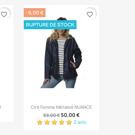
-9,00 €
favorite_border
favorite_border
RUPTURE DE STOCK
Aperçu rapide

I
Ciré Femme Métalisé NUANCE
50,00 €
59,00 €
2 avis