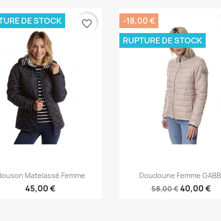
TURE DE STOCK
-18,00 €
favorite_border
RUPTURE DE STOCK
Aperçu rapide
Aperçu rapide


louson Matelassé Femme
Doudoune Femme GABB
45,00 €
40,00 €
58,00 €