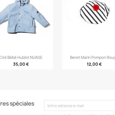
Aperçu rapide
Aperçu rapide


Ciré Bébé Hublot NUAGE
Beret Marin Pompon Rou
+1
35,00 €
12,00 €
res spéciales