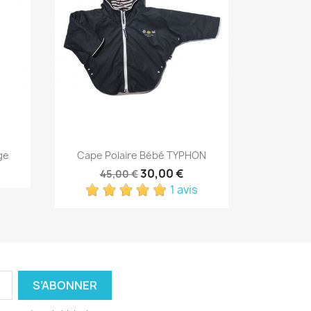
Aperçu rapide

ge
Cape Polaire Bébé TYPHON
30,00 €
45,00 €
1 avis