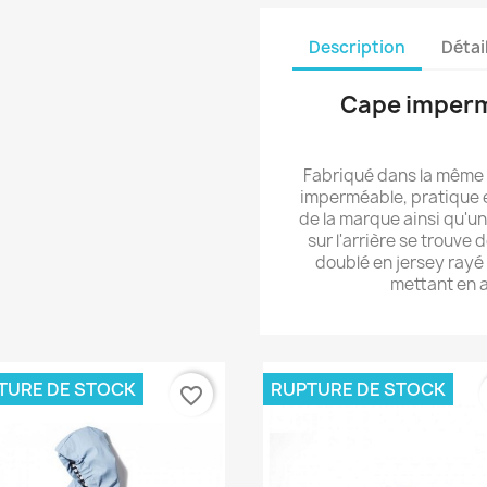
Description
Détai
Cape imperm
Fabriqué dans la même m
imperméable, pratique et
de la marque ainsi qu'une
sur l'arrière se trouve 
doublé en jersey rayé 
mettant en a
TURE DE STOCK
RUPTURE DE STOCK
favorite_border