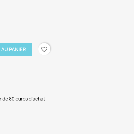
favorite_border
 AU PANIER
ir de 80 euros d'achat