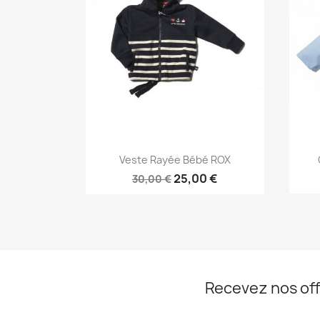
Aperçu rapide

Veste Rayée Bébé ROX
25,00 €
30,00 €
Recevez nos off