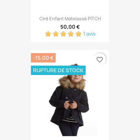
Ciré Enfant Matelassé PITCH
50,00 €
1 avis
-15,00 €
favorite_border
RUPTURE DE STOCK