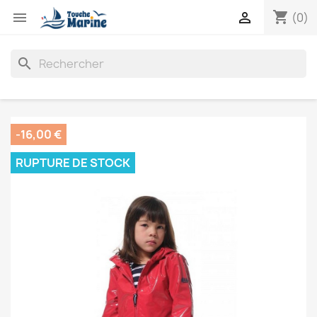
shopping_cart


(0)
search
-16,00 €
RUPTURE DE STOCK