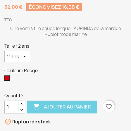
32,00 €
ÉCONOMISEZ 16,00 €
TTC
Ciré vernis fille coupe longue LAURINDA de la marque
Hublot mode marine
Taille : 2 ans
Couleur : Rouge
Rouge
Quantité

favorite_border
AJOUTER AU PANIER

Rupture de stock