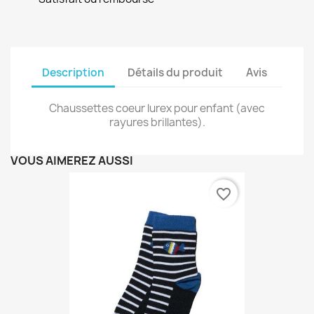
Description
Détails du produit
Avis
Chaussettes coeur lurex pour enfant (avec
rayures brillantes).
VOUS AIMEREZ AUSSI
favorite_border