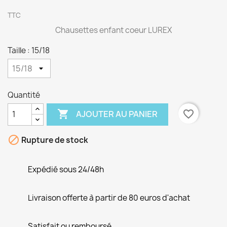
TTC
Chausettes enfant coeur LUREX
Taille : 15/18
Quantité

favorite_border
AJOUTER AU PANIER

Rupture de stock
Expédié sous 24/48h
Livraison offerte à partir de 80 euros d'achat
Satisfait ou remboursé