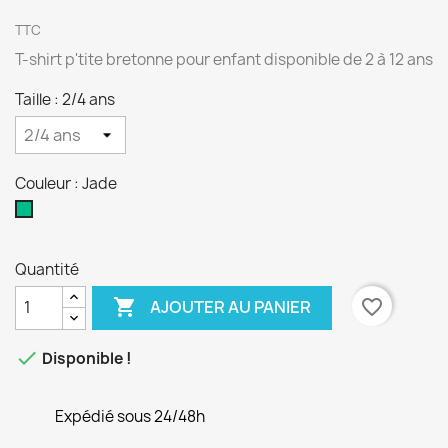
TTC
T-shirt p'tite bretonne pour enfant disponible de 2 à 12 ans
Taille : 2/4 ans
Couleur : Jade
Jade
Quantité

favorite_border
AJOUTER AU PANIER

Disponible !
Expédié sous 24/48h