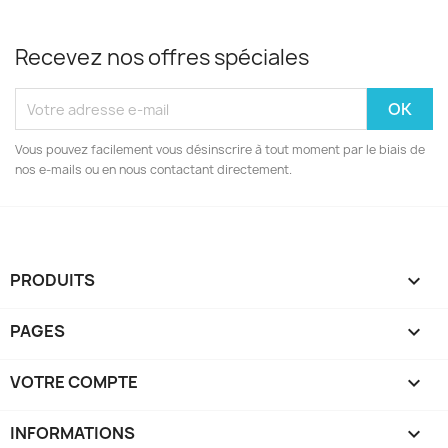
Recevez nos offres spéciales
Vous pouvez facilement vous désinscrire à tout moment par le biais de
nos e-mails ou en nous contactant directement.
PRODUITS

PAGES

VOTRE COMPTE

INFORMATIONS
keyboard_arrow_down