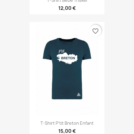
T-Shirt Bébé Triskel
12,00 €
favorite_border
T-Shirt P'tit Breton Enfant
15,00 €