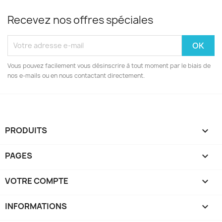
Recevez nos offres spéciales
Vous pouvez facilement vous désinscrire à tout moment par le biais de
nos e-mails ou en nous contactant directement.
PRODUITS

PAGES

VOTRE COMPTE

INFORMATIONS
keyboard_arrow_down