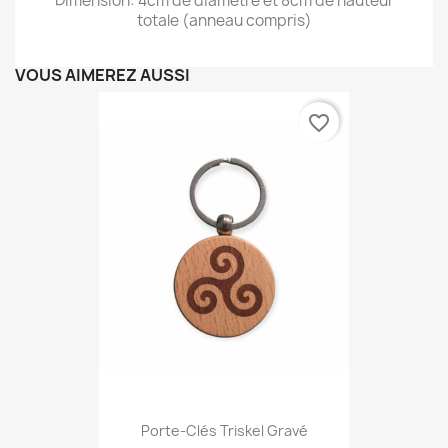
Dimension: 4cm de diamètre et 8cm de hauteur
totale (anneau compris)
VOUS AIMEREZ AUSSI
favorite_border
Porte-Clés Triskel Gravé