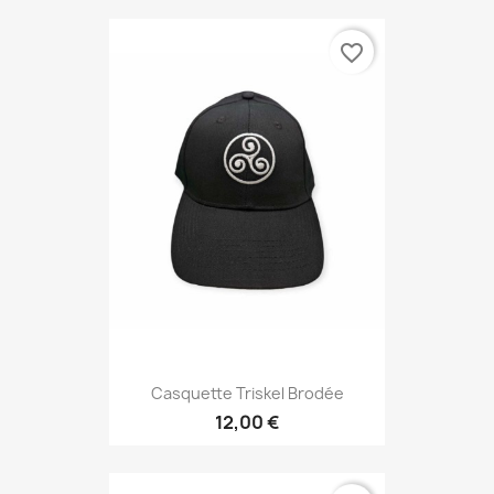
favorite_border
Casquette Triskel Brodée
12,00 €