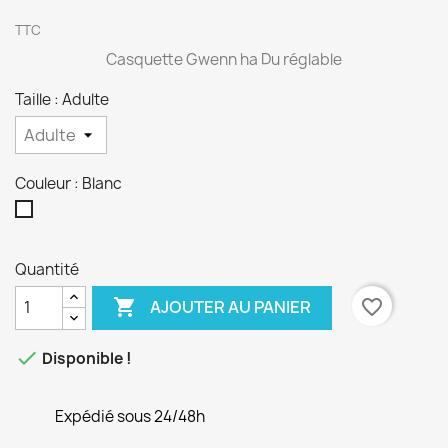
TTC
Casquette Gwenn ha Du réglable
Taille : Adulte
Couleur : Blanc
Blanc
Quantité

favorite_border
AJOUTER AU PANIER

Disponible !
Expédié sous 24/48h