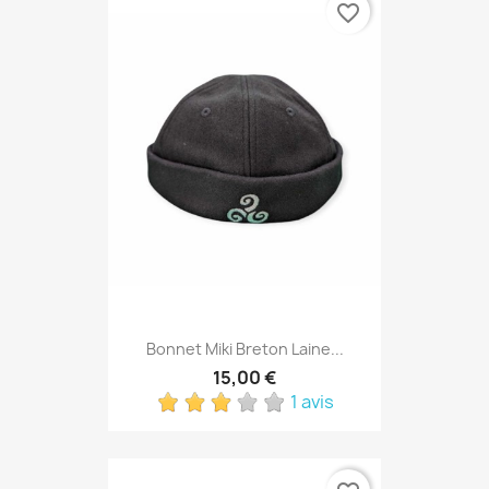
favorite_border
Bonnet Miki Breton Laine...
15,00 €
1 avis