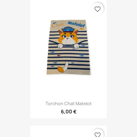
favorite_border
Torchon Chat Matelot
6,00 €
favorite_border