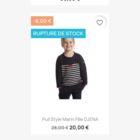
-8,00 €
favorite_border
RUPTURE DE STOCK
Pull Style Marin Fille DJENA
20,00 €
28,00 €