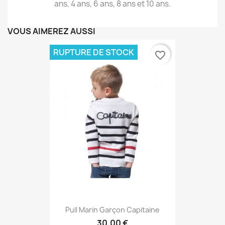
ans, 4 ans, 6 ans, 8 ans et 10 ans.
VOUS AIMEREZ AUSSI
RUPTURE DE STOCK
favorite_border
Pull Marin Garçon Capitaine
30,00 €