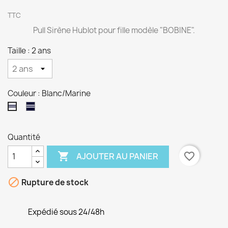
TTC
Pull Sirène Hublot pour fille modèle "BOBINE".
Taille : 2 ans
Couleur : Blanc/Marine
Marine/Blanc
Blanc/Marine
Quantité

favorite_border
AJOUTER AU PANIER

Rupture de stock
Expédié sous 24/48h