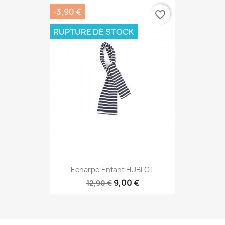
-3,90 €
favorite_border
RUPTURE DE STOCK
Echarpe Enfant HUBLOT
9,00 €
12,90 €