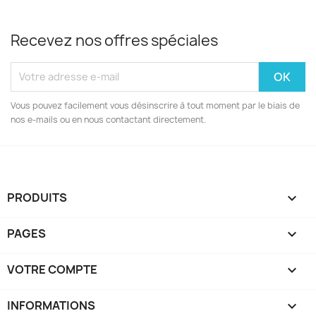
Recevez nos offres spéciales
Vous pouvez facilement vous désinscrire à tout moment par le biais de
nos e-mails ou en nous contactant directement.
PRODUITS

PAGES

VOTRE COMPTE

INFORMATIONS
keyboard_arrow_down