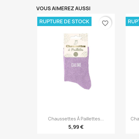
VOUS AIMEREZ AUSSI
RUPTURE DE STOCK
RUP
favorite_border
Aperçu rapide

Chaussettes À Paillettes...
Cha
5,99 €