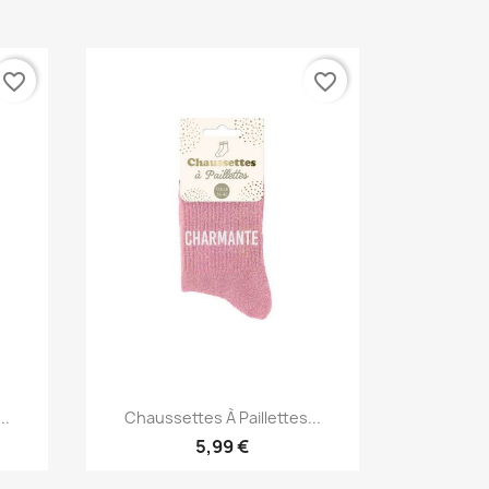
favorite_border
favorite_border
Aperçu rapide

..
Chaussettes À Paillettes...
5,99 €