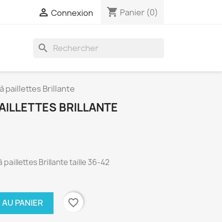
shopping_cart

Panier
(0)
Connexion
search
 paillettes Brillante
AILLETTES BRILLANTE
paillettes Brillante taille 36-42
favorite_border
 AU PANIER