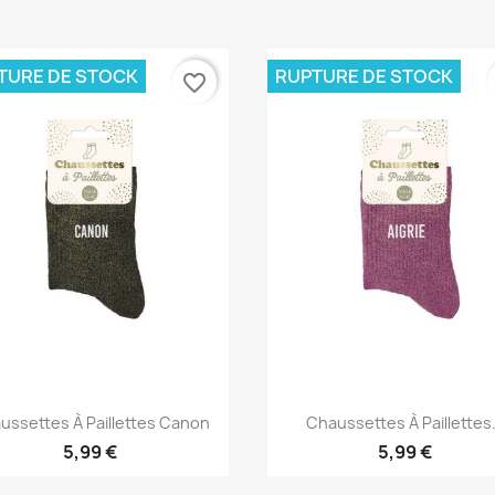
TURE DE STOCK
RUPTURE DE STOCK
favorite_border
Aperçu rapide
Aperçu rapide


ussettes À Paillettes Canon
Chaussettes À Paillettes.
5,99 €
5,99 €