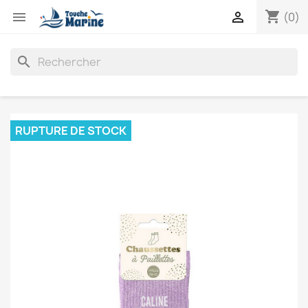
shopping_cart


(0)
search
RUPTURE DE STOCK