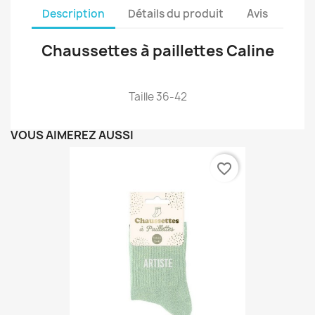
Description
Détails du produit
Avis
Chaussettes à paillettes Caline
Taille 36-42
VOUS AIMEREZ AUSSI
favorite_border