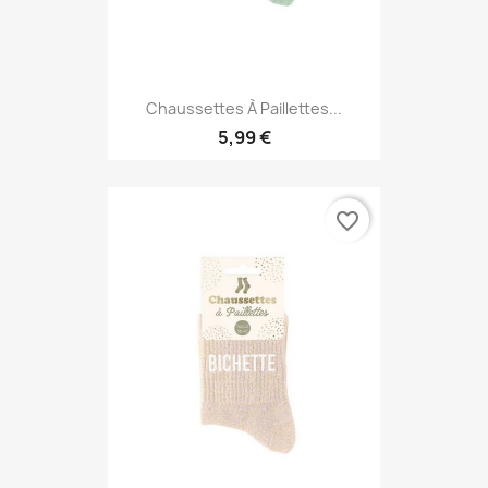
Chaussettes À Paillettes...
5,99 €
favorite_border