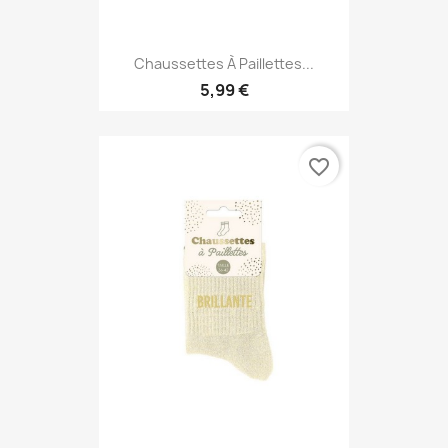
Chaussettes À Paillettes...
5,99 €
favorite_border