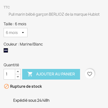
TTC
Pull marin bébé garçon BERLIOZ de la marque Hublot
Taille : 6 mois
Couleur : Marine/Blanc
Marine/Blanc
Quantité

favorite_border
AJOUTER AU PANIER

Rupture de stock
Expédié sous 24/48h