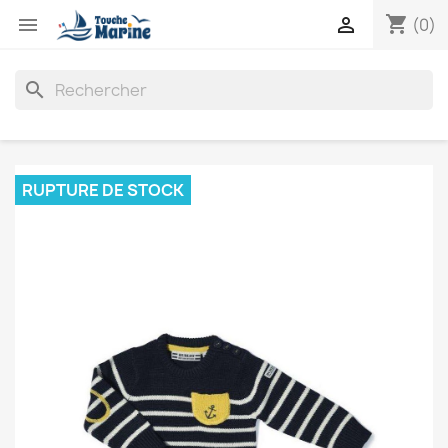
shopping_cart


(0)
search
RUPTURE DE STOCK