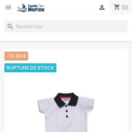
shopping_cart


(0)
search
-10,00 €
RUPTURE DE STOCK