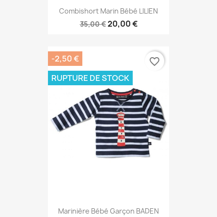
Combishort Marin Bébé LILIEN
20,00 €
35,00 €
-2,50 €
favorite_border
RUPTURE DE STOCK
Marinière Bébé Garçon BADEN