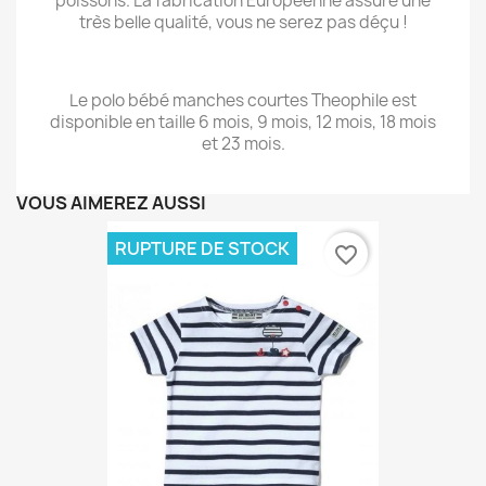
poissons. La fabrication Européenne assure une
très belle qualité, vous ne serez pas déçu !
Le polo bébé manches courtes Theophile est
disponible en taille 6 mois, 9 mois, 12 mois, 18 mois
et 23 mois.
VOUS AIMEREZ AUSSI
RUPTURE DE STOCK
favorite_border