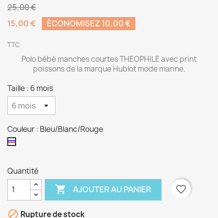
25,00 €
15,00 €
ÉCONOMISEZ 10,00 €
TTC
Polo bébé manches courtes THEOPHILE avec print
poissons de la marque Hublot mode marine.
Taille : 6 mois
Couleur : Bleu/Blanc/Rouge
Bleu/Blanc/Rouge
Quantité

favorite_border
AJOUTER AU PANIER

Rupture de stock