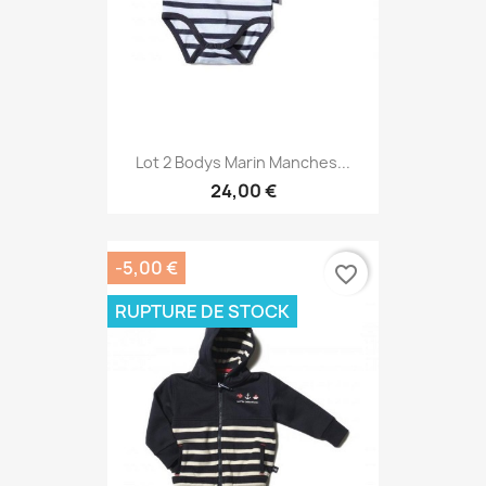
Lot 2 Bodys Marin Manches...
24,00 €
-5,00 €
favorite_border
RUPTURE DE STOCK