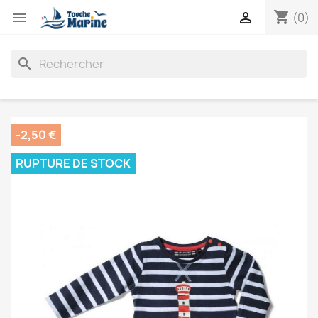
shopping_cart


(0)
search
-2,50 €
RUPTURE DE STOCK