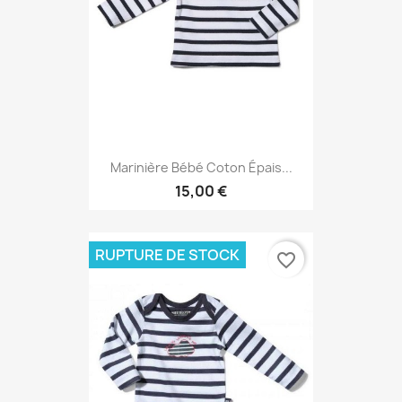
Marinière Bébé Coton Épais...
15,00 €
RUPTURE DE STOCK
favorite_border