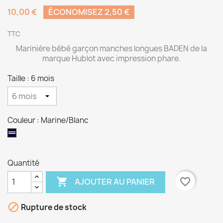
10,00 €
ÉCONOMISEZ 2,50 €
TTC
Marinière bébé garçon manches longues BADEN de la
marque Hublot avec impression phare.
Taille : 6 mois
Couleur : Marine/Blanc
Marine/Blanc
Quantité

favorite_border
AJOUTER AU PANIER

Rupture de stock