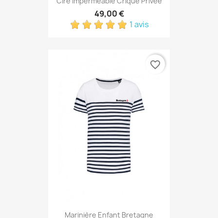
Ciré Imperméable Crique Privée
49,00 €
1 avis
favorite_border
Marinière Enfant Bretagne