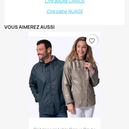
Ciré adulte CIRRUS
Ciré bébé NUAGE
VOUS AIMEREZ AUSSI
favorite_border