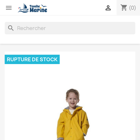
shopping_cart


(0)
search
RUPTURE DE STOCK