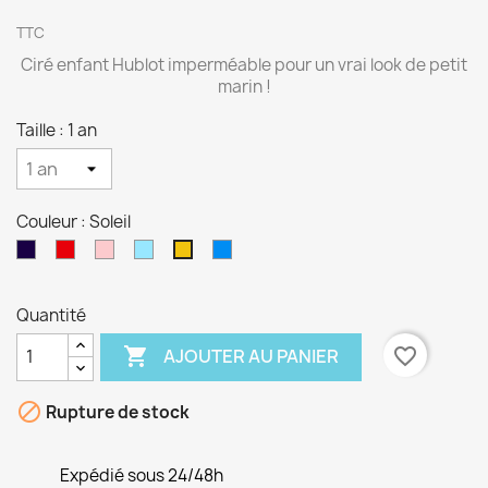
TTC
Ciré enfant Hublot imperméable pour un vrai look de petit
marin !
Taille : 1 an
Couleur : Soleil
Marine
Rouge
Pétale
Glacier
Océan
Soleil
Quantité

favorite_border
AJOUTER AU PANIER

Rupture de stock
Expédié sous 24/48h