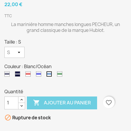
22,00 €
TTC
La marinière homme manches longues PECHEUR, un
grand classique de la marque Hublot.
Taille : S
Couleur : Blanc/Océan
Blanc/Marine
Marine/Blanc
Blanc/Rouge
Blanc/Bugatti
Blanc/Kaki
Blanc/Océan
Quantité

favorite_border
AJOUTER AU PANIER

Rupture de stock