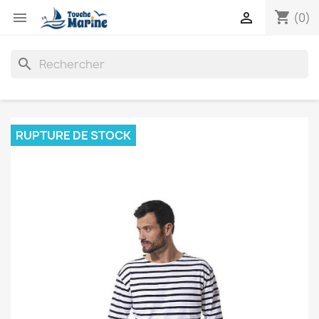
shopping_cart


(0)
search
RUPTURE DE STOCK