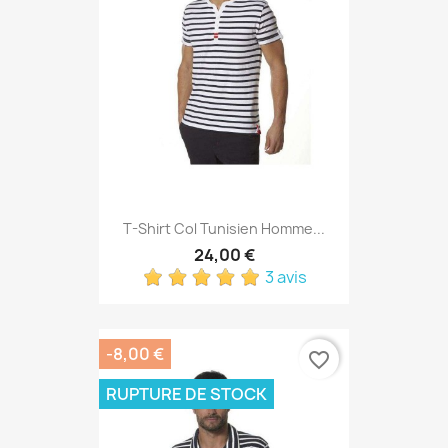
T-Shirt Col Tunisien Homme...
24,00 €
3 avis
-8,00 €
favorite_border
RUPTURE DE STOCK