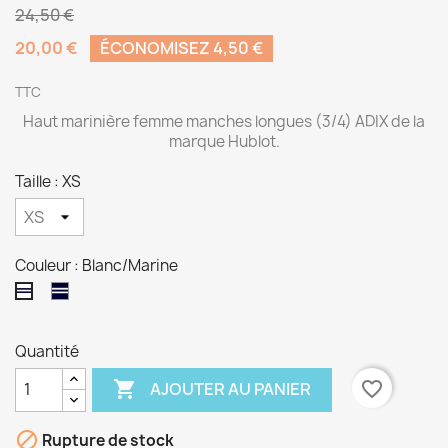
24,50 €
20,00 €
ÉCONOMISEZ 4,50 €
TTC
Haut marinière femme manches longues (3/4) ADIX de la
marque Hublot.
Taille : XS
Couleur : Blanc/Marine
Marine/Blanc
Blanc/Marine
Quantité

favorite_border
AJOUTER AU PANIER

Rupture de stock