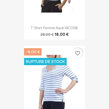
T-Shirt Femme Rayé NICOSIE
18,00 €
28,00 €
-9,00 €
favorite_border
RUPTURE DE STOCK