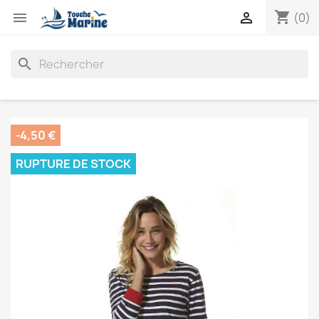
shopping_cart


(0)
search
-4,50 €
RUPTURE DE STOCK