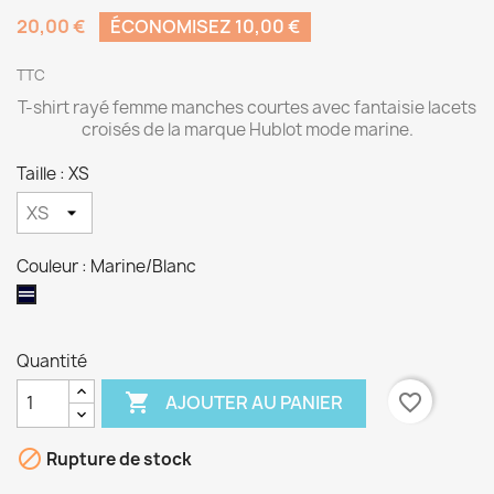
20,00 €
ÉCONOMISEZ 10,00 €
TTC
T-shirt rayé femme manches courtes avec fantaisie lacets
croisés de la marque Hublot mode marine.
Taille : XS
Couleur : Marine/Blanc
Marine/Blanc
Quantité

favorite_border
AJOUTER AU PANIER

Rupture de stock