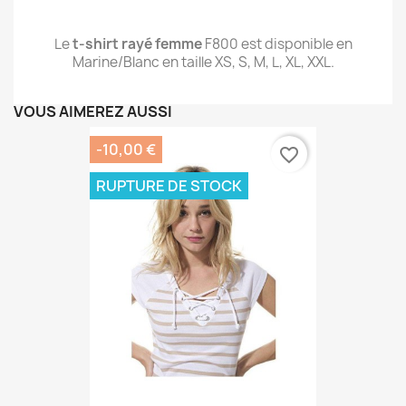
Le
t-shirt rayé femme
F800 est disponible en
Marine/Blanc en taille XS, S, M, L, XL, XXL.
VOUS AIMEREZ AUSSI
-10,00 €
favorite_border
RUPTURE DE STOCK