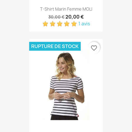
T-Shirt Marin Femme MOLI
20,00 €
30,00 €
1 avis
RUPTURE DE STOCK
favorite_border