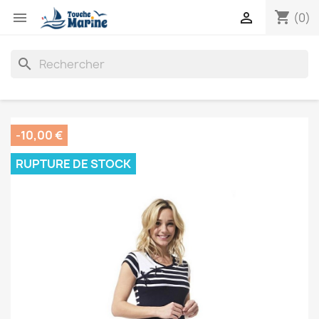
shopping_cart


(0)
search
-10,00 €
RUPTURE DE STOCK