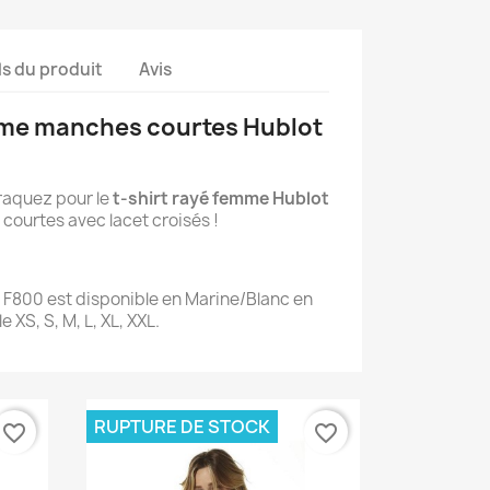
ls du produit
Avis
mme manches courtes Hublot
raquez pour le
t-shirt rayé femme Hublot
courtes avec lacet croisés !
F800 est disponible en Marine/Blanc en
lle XS, S, M, L, XL, XXL.
RUPTURE DE STOCK
favorite_border
favorite_border