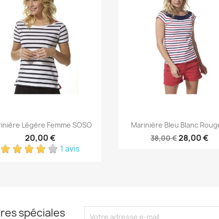
Aperçu rapide
Aperçu rapide


inière Légère Femme SOSO
Marinière Bleu Blanc Rouge
20,00 €
28,00 €
38,00 €
1 avis
res spéciales