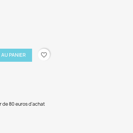
favorite_border
 AU PANIER
ir de 80 euros d'achat