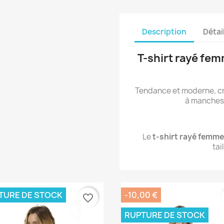
Description
Détai
T-shirt rayé fe
Tendance et moderne, c
à manches 
Le
t-shirt rayé femme
tai
TURE DE STOCK
-10,00 €
favorite_border
RUPTURE DE STOCK