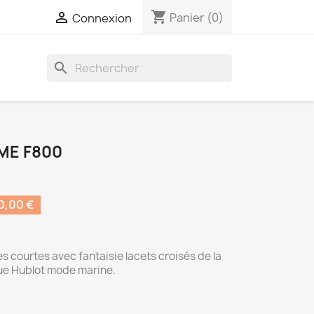
shopping_cart

Panier
(0)
Connexion
search
ME F800
0,00 €
 courtes avec fantaisie lacets croisés de la
e Hublot mode marine.