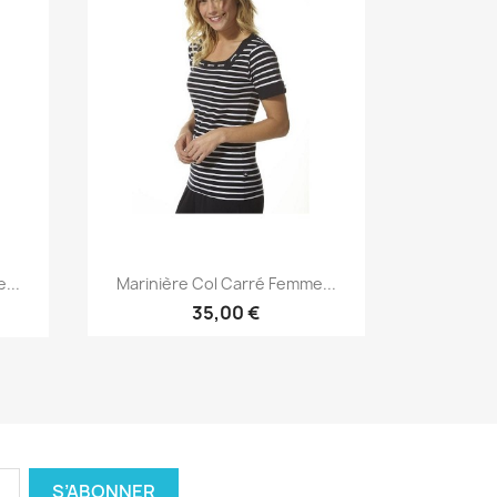
Aperçu rapide

...
Marinière Col Carré Femme...
35,00 €