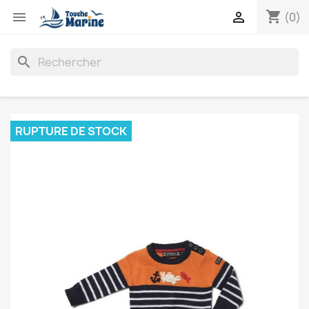
shopping_cart


(0)
search
RUPTURE DE STOCK