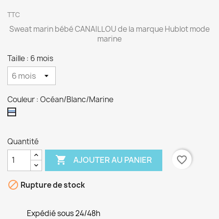
TTC
Sweat marin bébé CANAILLOU de la marque Hublot mode
marine
Taille : 6 mois
Couleur : Océan/Blanc/Marine
Océan/Blanc/Marine
Quantité

favorite_border
AJOUTER AU PANIER

Rupture de stock
Expédié sous 24/48h