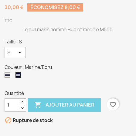
30,00 €
ÉCONOMISEZ 8,00 €
TTC
Le pull marin homme Hublot modèle M500.
Taille : S
Couleur : Marine/Ecru
Ecru/Marine
Marine/Ecru
Quantité

favorite_border
AJOUTER AU PANIER

Rupture de stock