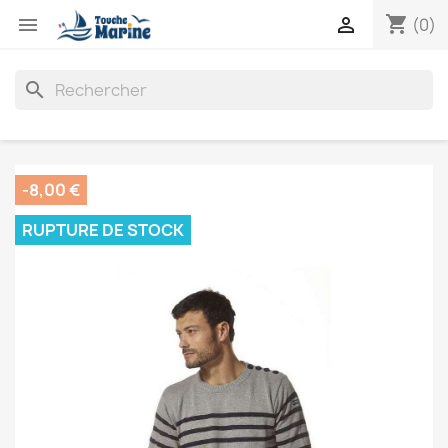
shopping_cart


(0)
search
-8,00 €
RUPTURE DE STOCK