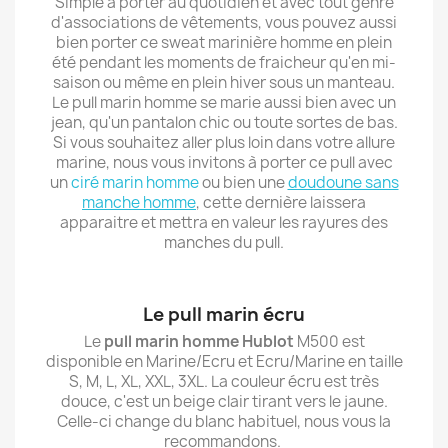
Simple à porter au quotidien et avec tout genre
d'associations de vêtements, vous pouvez aussi
bien porter ce sweat marinière homme en plein
été pendant les moments de fraicheur qu'en mi-
saison ou même en plein hiver sous un manteau.
Le pull marin homme se marie aussi bien avec un
jean, qu'un pantalon chic ou toute sortes de bas.
Si vous souhaitez aller plus loin dans votre allure
marine, nous vous invitons à porter ce pull avec
un
ciré marin homme
ou bien une
doudoune sans
manche homme
, cette dernière laissera
apparaitre et mettra en valeur les rayures des
manches du pull.
Le pull marin écru
Le
pull marin homme Hublot
M500 est
disponible en Marine/Ecru et Ecru/Marine en taille
S, M, L, XL, XXL, 3XL. La couleur écru est très
douce, c'est un beige clair tirant vers le jaune.
Celle-ci change du blanc habituel, nous vous la
recommandons.