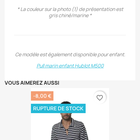
* La couleur sur la photo (1) de présentation est
gris chiné/marine *
Ce modèle est également disponible pour enfant.
Pull marin enfant Hublot M500
VOUS AIMEREZ AUSSI
-8,00 €
favorite_border
RUPTURE DE STOCK