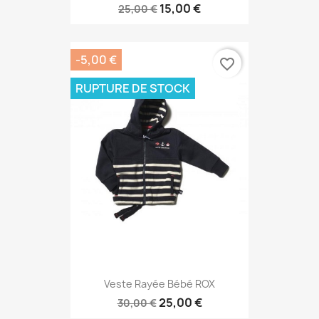
15,00 €
25,00 €
-5,00 €
favorite_border
RUPTURE DE STOCK
Veste Rayée Bébé ROX
25,00 €
30,00 €