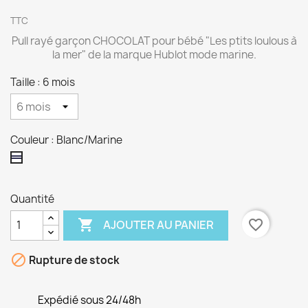
TTC
Pull rayé garçon CHOCOLAT pour bébé "Les ptits loulous à
la mer" de la marque Hublot mode marine.
Taille : 6 mois
Couleur : Blanc/Marine
Blanc/Marine
Quantité

favorite_border
AJOUTER AU PANIER

Rupture de stock
Expédié sous 24/48h