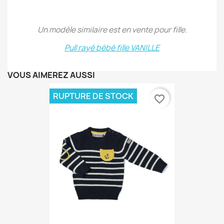
Un modèle similaire est en vente pour fille.
Pull rayé bébé fille VANILLE
VOUS AIMEREZ AUSSI
RUPTURE DE STOCK
favorite_border