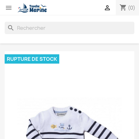
shopping_cart


(0)
search
RUPTURE DE STOCK