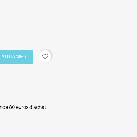
favorite_border
 AU PANIER
ir de 80 euros d'achat