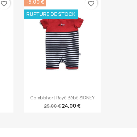
-5,00 €
favorite_border
favorite_border
RUPTURE DE STOCK
Aperçu rapide

Combishort Rayé Bébé SIDNEY
24,00 €
29,00 €