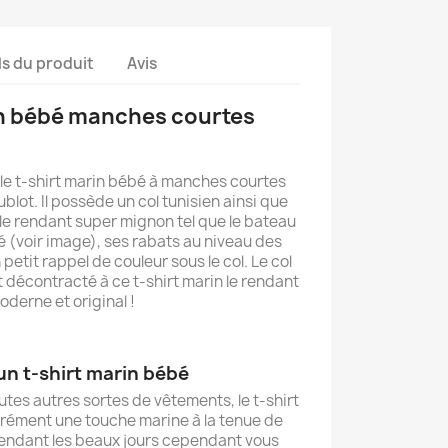
ls du produit
Avis
in bébé manches courtes
le t-shirt marin bébé à manches courtes
lot. Il possède un col tunisien ainsi que
s le rendant super mignon tel que le bateau
 (voir image), ses rabats au niveau des
etit rappel de couleur sous le col. Le col
t décontracté à ce t-shirt marin le rendant
oderne et original !
un t-shirt marin bébé
utes autres sortes de vêtements, le t-shirt
rément une touche marine à la tenue de
pendant les beaux jours cependant vous