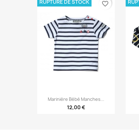
RUPTURE DE STOCK
RUP
favorite_border
Aperçu rapide

Marinière Bébé Manches...
12,00 €