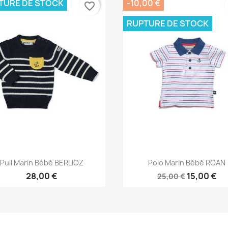
TURE DE STOCK
-10,00 €
favorite_border
RUPTURE DE STOCK
Aperçu rapide
Aperçu rapide


Pull Marin Bébé BERLIOZ
Polo Marin Bébé ROAN
28,00 €
15,00 €
25,00 €