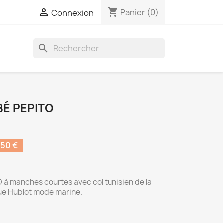
shopping_cart

Panier
(0)
Connexion
search
BÉ PEPITO
50 €
 à manches courtes avec col tunisien de la
e Hublot mode marine.