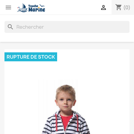
shopping_cart


(0)
search
RUPTURE DE STOCK